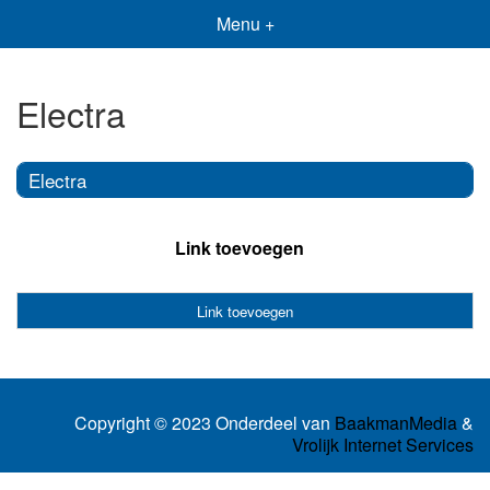
Menu +
Electra
Electra
Link toevoegen
Link toevoegen
Copyright © 2023 Onderdeel van
BaakmanMedia
&
Vrolijk Internet Services